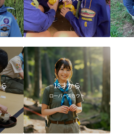
から
18才から
ト
ローバースカウト